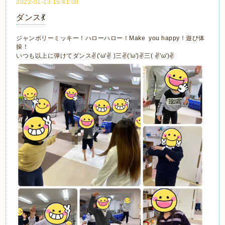
2022-01-13 15:41:00
ダンス💃
ジャンボリーミッキー！ハローハロー！Make you happy！遊び体
操！
いつも以上に弾けてダンス✌('ω'✌ )三✌('ω')✌三( ✌'ω')✌