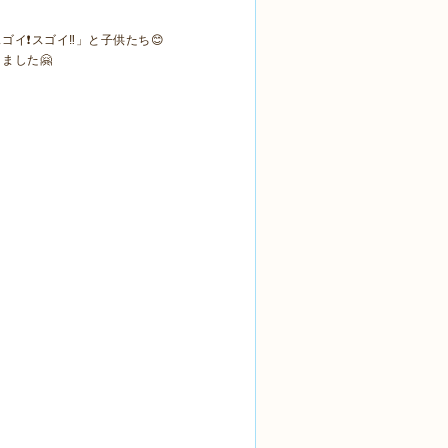
❗️スゴイ‼️」と子供たち😊
ました🤗