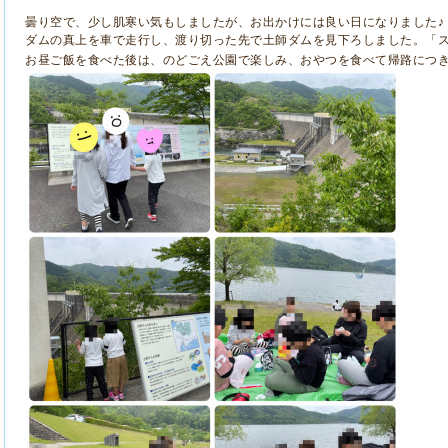
曇り空で、少し肌寒い気もしましたが、お出かけには良い日になりました♪
ダムの真上を車で走行し、渡り切った先で土師ダムを見下ろしました。「スゴイ
お昼ご飯を食べた後は、のどごえ公園で楽しみ、おやつを食べて帰路につき