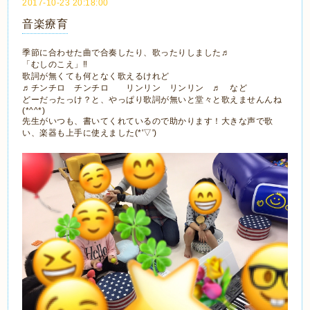
2017-10-23 20:18:00
音楽療育
季節に合わせた曲で合奏したり、歌ったりしました♬
「むしのこえ」‼
歌詞が無くても何となく歌えるけれど
♬チンチロ チンチロ リンリン リンリン ♬ など
どーだったっけ？と、やっぱり歌詞が無いと堂々と歌えませんんね
(*^^*)
先生がいつも、書いてくれているので助かります！大きな声で歌
い、楽器も上手に使えました(*'▽')