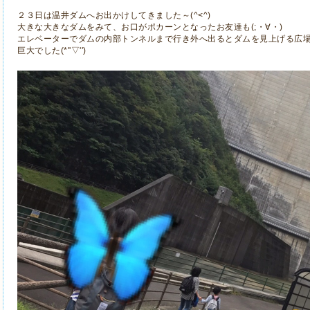
２３日は温井ダムへお出かけしてきました～(^<^)
大きな大きなダムをみて、お口がポカーンとなったお友達も(;・∀・)
エレベーターでダムの内部トンネルまで行き外へ出るとダムを見上げる広
巨大でした(*''▽'')